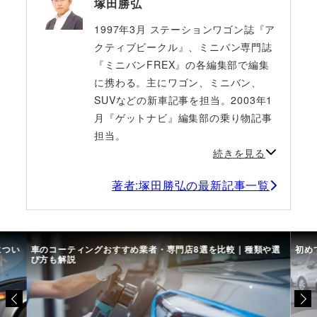
塚田勝弘
1997年3月 ステーションワゴン誌『ア
クティブビークル』、ミニバン専門誌
『ミニバンFREX』の各編集部で編集
に携わる。主にワゴン、ミニバン、
SUVなどの新車記事を担当。2003年1
月『ゲットナビ』編集部の乗り物記事
担当。
続きを見る
著者:塚田勝弘の最新記事一覧
につい
車のコーティングおすすめ業者・専門店8選を比較｜種類や選
初め
び方も解説