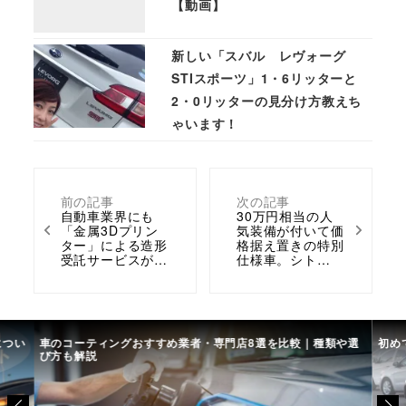
【動画】
新しい「スバル レヴォーグ
STIスポーツ」1・6リッターと
2・0リッターの見分け方教えち
ゃいます！
前の記事
次の記事
自動車業界にも
30万円相当の人
「金属3Dプリン
気装備が付いて価
ター」による造形
格据え置きの特別
受託サービスが…
仕様車。シト…
につい
車のコーティングおすすめ業者・専門店8選を比較｜種類や選
初め
び方も解説