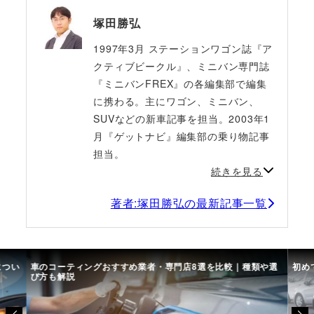
塚田勝弘
1997年3月 ステーションワゴン誌『ア
クティブビークル』、ミニバン専門誌
『ミニバンFREX』の各編集部で編集
に携わる。主にワゴン、ミニバン、
SUVなどの新車記事を担当。2003年1
月『ゲットナビ』編集部の乗り物記事
担当。
続きを見る
著者:塚田勝弘の最新記事一覧
につい
車のコーティングおすすめ業者・専門店8選を比較｜種類や選
初め
び方も解説