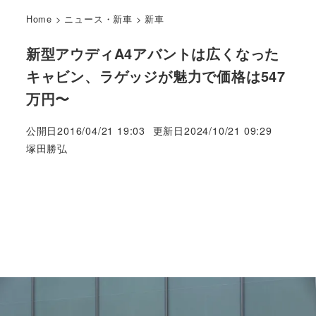
Home
>
ニュース・新車
>
新車
新型アウディA4アバントは広くなった
キャビン、ラゲッジが魅力で価格は547
万円〜
公開日
2016/04/21 19:03
更新日
2024/10/21 09:29
著
塚田勝弘
者