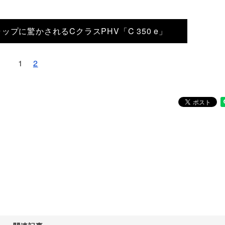
プに驚かされるCクラスPHV「C 350 e」
1
2