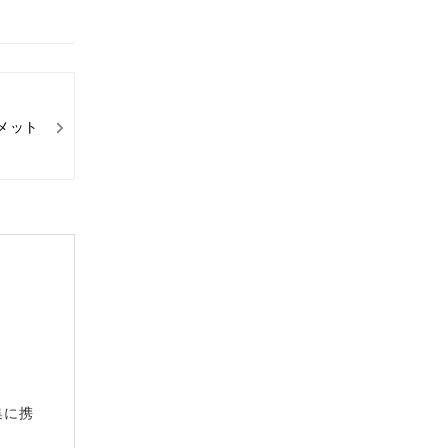
メット
集に携
。