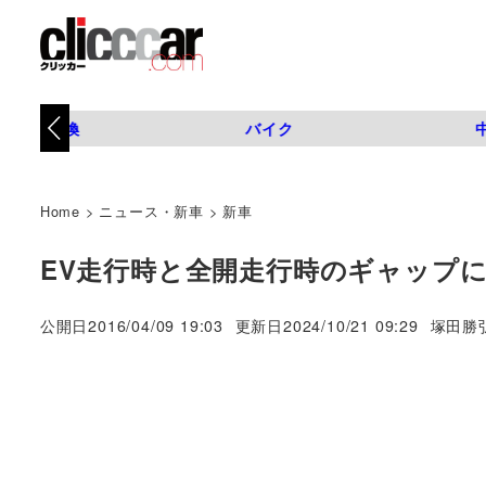
タイヤ交換
バイク
Home
>
ニュース・新車
>
新車
EV走行時と全開走行時のギャップに驚
著
公開日
2016/04/09 19:03
更新日
2024/10/21 09:29
塚田勝
者