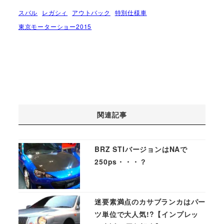
スバル
レガシィ
アウトバック
特別仕様車
東京モーターショー2015
関連記事
BRZ STIバージョンはNAで
250ps・・・？
迷要素満点のカサブランカはパー
ツ単位で大人気!?【インプレッ