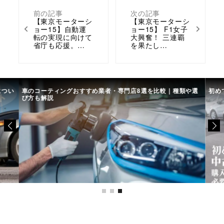
前の記事
次の記事
【東京モーターシ
【東京モーターシ
ョー15】自動運
ョー15】 F1女子
転の実現に向けて
大興奮！ 三連覇
省庁も応援。…
を果たし…
につい
車のコーティングおすすめ業者・専門店8選を比較｜種類や選
初め
び方も解説