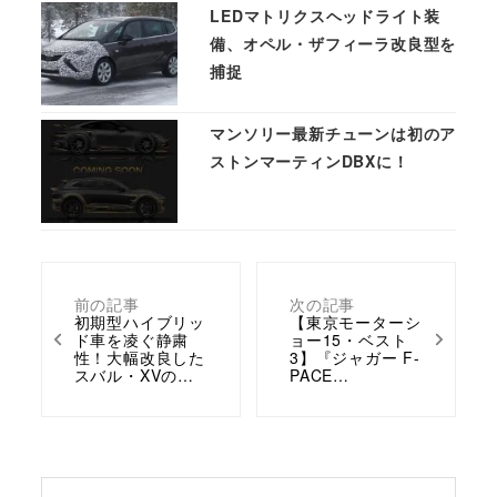
LEDマトリクスヘッドライト装
備、オペル・ザフィーラ改良型を
捕捉
マンソリー最新チューンは初のア
ストンマーティンDBXに！
前の記事
次の記事
初期型ハイブリッ
【東京モーターシ
ド車を凌ぐ静粛
ョー15・ベスト
性！大幅改良した
3】『ジャガー F-
スバル・XVの…
PACE…