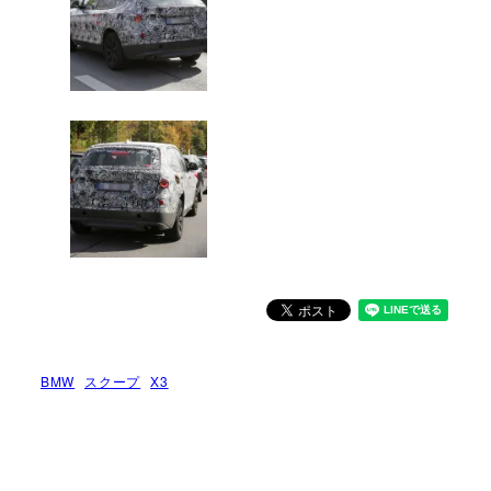
BMW
スクープ
X3