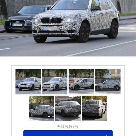
合計枚数7枚