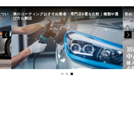
につい
車のコーティングおすすめ業者・専門店8選を比較｜種類や選
初め
び方も解説