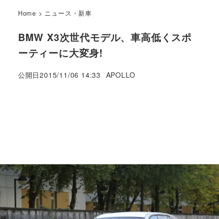
Home
>
ニュース・新車
BMW X3次世代モデル、車高低くスポ
ーティーに大変身!
著
公開日
2015/11/06 14:33
APOLLO
者