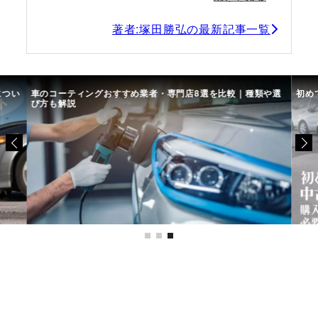
著者:塚田勝弘の最新記事一覧
につい
車のコーティングおすすめ業者・専門店8選を比較｜種類や選
初め
び方も解説