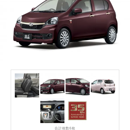
合計枚数6枚