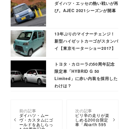
ダイハツ・エッセの熱い戦いが再
び。AJEC 2021シーズンが開幕
13年ぶりのマイナーチェンジ！
新型ハイゼットカーゴがスタンバ
イ【東京モーターショー2017】
トヨタ・カローラの50周年記念
限定車「HYBRID G 50
Limited」に赤い内装を採用した
わけは？
前の記事
次の記事
ダイハツ・ムー
ピリ辛の走りが楽
ヴ・カスタムにゴ
しめる200台限定
ールドをあしらっ
車「Abarth 595
た20周年記念…
…