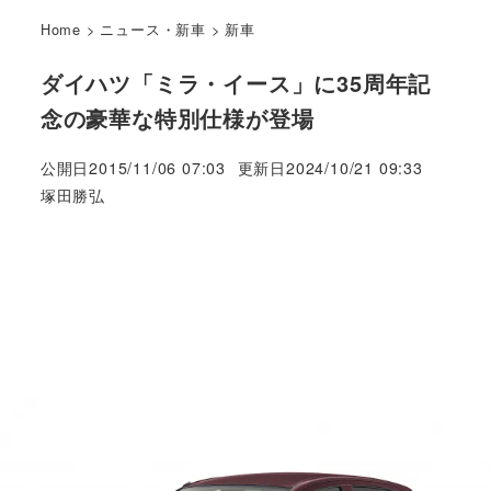
Home
>
ニュース・新車
>
新車
ダイハツ「ミラ・イース」に35周年記
念の豪華な特別仕様が登場
公開日
2015/11/06 07:03
更新日
2024/10/21 09:33
著
塚田勝弘
者