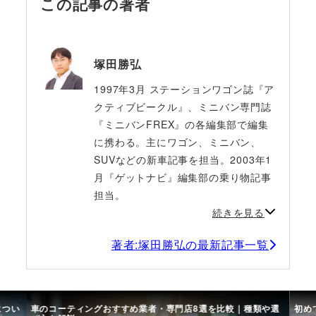
この記事の著者
塚田勝弘
1997年3月 ステーションワゴン誌『ア
クティブビークル』、ミニバン専門誌
『ミニバンFREX』の各編集部で編集
に携わる。主にワゴン、ミニバン、
SUVなどの新車記事を担当。2003年1
月『ゲットナビ』編集部の乗り物記事
担当。
続きを見る
著者:塚田勝弘の最新記事一覧
につい
車のコーティングおすすめ業者・専門店8選を比較｜種類や選
初め