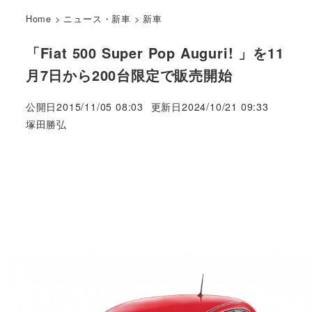
Home
>
ニュース・新車
>
新車
「Fiat 500 Super Pop Auguri! 」を11
月7日から200台限定で販売開始
公開日
2015/11/05 08:03
更新日
2024/10/21 09:33
著
塚田勝弘
者