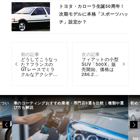
トヨタ・カローラ生誕50周年！
次期モデルに本格「スポーツハッ
チ」設定か？
前の記事
次の記事
どうしてこうなっ
フィアットの小型
た？フランスの
SUV「500X」販
GTレースでミラ
売開始、価格は
クルなアクシデ…
286.2…
につい
車のコーティングおすすめ業者・専門店8選を比較｜種類や選
初め
び方も解説