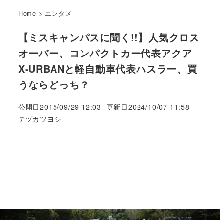
Home
>
エンタメ
【ミスキャンパスに聞く!!】人気クロス
オーバー、コンパクトカー代表アクア
X-URBANと軽自動車代表ハスラー、買
うならどっち？
公開日
2015/09/29 12:03
更新日
2024/10/07 11:58
著
テヅカツヨシ
者