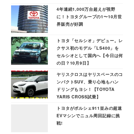
4年連続1,000万台超えが視野
に！トヨタグループの1〜10月世
界販売が好調
トヨタ「セルシオ」デビュー。レ
クサス初のモデル「LS400」を
セルシオとして国内へ【今日は何
の日？10月9日】
ヤリスクロスはヤリスベースのコ
ンパクトSUV、乗り心地もハン
ドリングもヨシ！【TOYOTA
YARIS CROSS試乗】
トヨタがポルシェ911並みの超速
EVマシンでニュル周回記録に挑
戦!