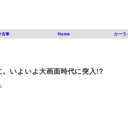
中古車
Home
カーラ
。いよいよ大画面時代に突入!?
弘