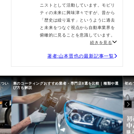
ニストとして活動しています。モビリ
ティの未来に興味津々ですが、昔から
「歴史は繰り返す」というように過去
と未来をつなぐ視点から自動車業界を
俯瞰的に見ることを意識しています。
続きを見る
著者:山本晋也の最新記事一覧
につい
車のコーティングおすすめ業者・専門店8選を比較｜種類や選
初め
び方も解説