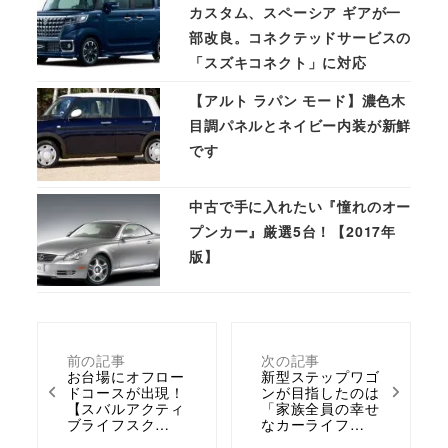
カスタム、スペーシア ギアが一
部改良。コネクテッドサービスの
「スズキコネクト」に対応
【アルト ラパン モード】濃色木
目調パネルとネイビー内装が新鮮
です
中古で手に入れたい『憧れのオー
プンカー』厳選5台！【2017年
版】
前の記事
次の記事
お台場にオフロー
新型ステップワゴ
ドコースが出現！
ンが目指したのは
【スバルアクティ
「家族全員の幸せ
ブライフスク…
なカーライフ…