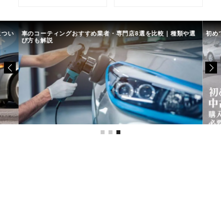
につい
車のコーティングおすすめ業者・専門店8選を比較｜種類や選
初め
び方も解説