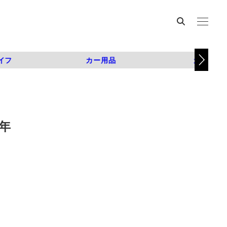
イフ
カー用品
カスタム
年