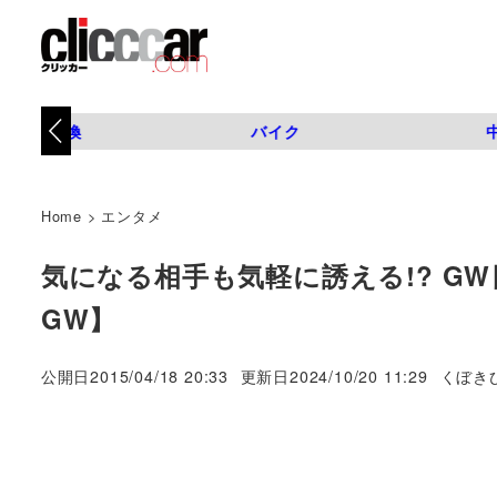
タイヤ交換
バイク
Home
>
エンタメ
気になる相手も気軽に誘える!? GW
GW】
著
公開日
2015/04/18 20:33
更新日
2024/10/20 11:29
くぼき
者