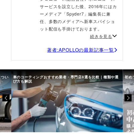
サービスを設立した後、2016年にはカ
ーメディア「Spyder7」編集長に兼
任、多数のメディアへ新車スパイショ
ット配信も手掛けております。
続きを見る
著者:APOLLOの最新記事一覧
につい
車のコーティングおすすめ業者・専門店8選を比較｜種類や選
初め
び方も解説