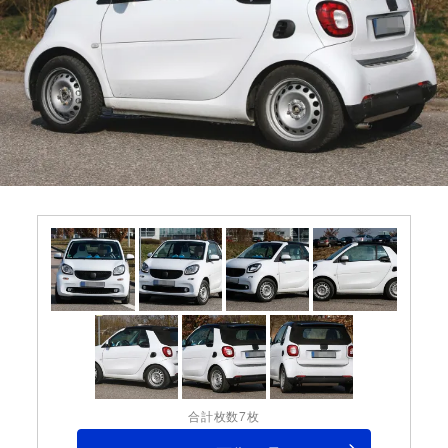
合計枚数7枚