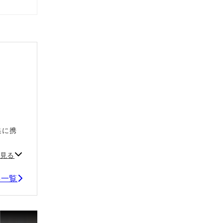
集に携
。
見る
事一覧