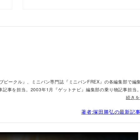
ィブビークル』、ミニバン専門誌『ミニバンFREX』の各編集部で編
車記事を担当。2003年1月『ゲットナビ』編集部の乗り物記事担当
続きを
著者:塚田勝弘の最新記