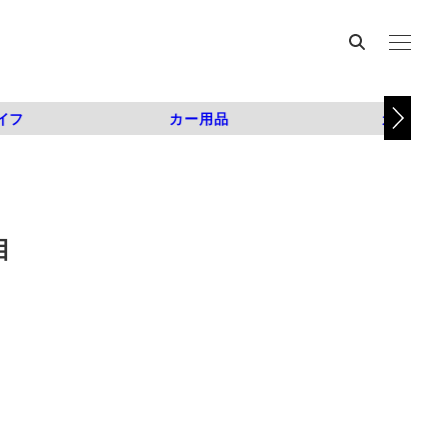
イフ
カー用品
カスタム
目