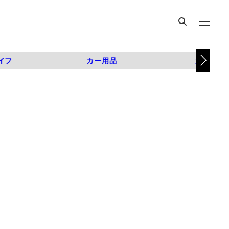
イフ
カー用品
カスタム
）