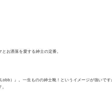
マとお洒落を愛する紳士の定番。
 Lobb）』。一生ものの紳士靴！というイメージが強いで
す。