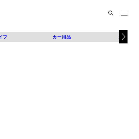
イフ
カー用品
カスタム