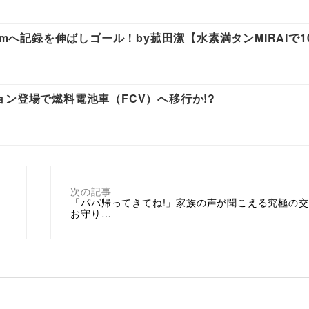
mへ記録を伸ばしゴール！by菰田潔【水素満タンMIRAIで10
ン登場で燃料電池車（FCV）へ移行か!?
次の記事
「パパ帰ってきてね!」家族の声が聞こえる究極の
お守り…