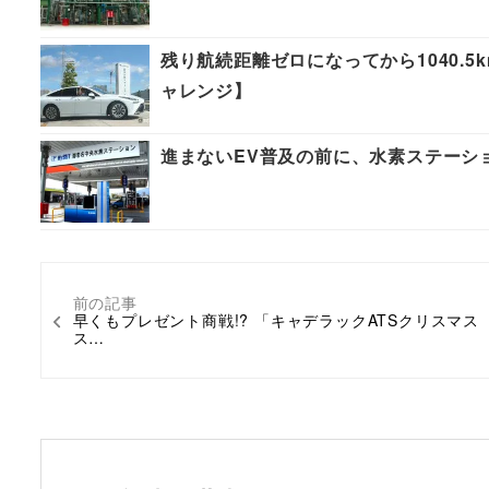
残り航続距離ゼロになってから1040.5k
ャレンジ】
進まないEV普及の前に、水素ステーショ
前の記事
早くもプレゼント商戦!? 「キャデラックATSクリスマス
ス…