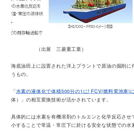
（出展 三菱重工業）
海底油田上に設置された洋上プラントで原油の掘削に
うもの。
「
水素の液体化で体積500分の1に! FCV(燃料電池車)に
体）」の相互変換技術が活かされています。
具体的には水素を有機溶剤のトルエンと化学反応させて
小することで常温・常圧下に於ける安全な状態での水