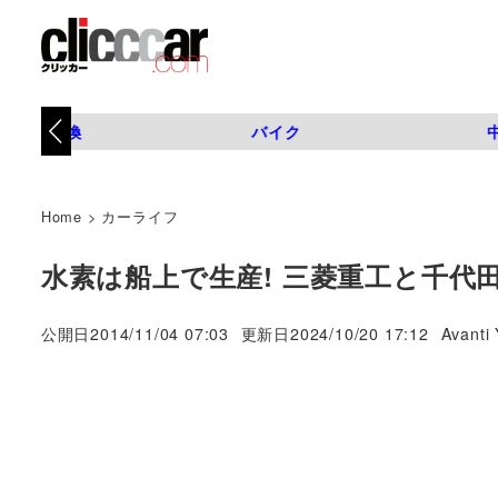
タイヤ交換
バイク
Home
>
カーライフ
水素は船上で生産! 三菱重工と千代田
著
公開日
2014/11/04 07:03
更新日
2024/10/20 17:12
Avanti 
者