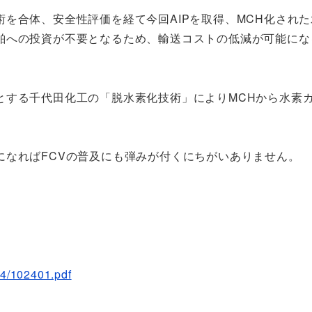
を合体、安全性評価を経て今回AIPを取得、
MCH化され
舶への投資が不要となるため、輸送コストの低減が可能にな
とする
千代田化工
の「脱水素化技術」によりMCHから水素
になればFCVの普及にも弾みが付くにちがいありません。
14/102401.pdf