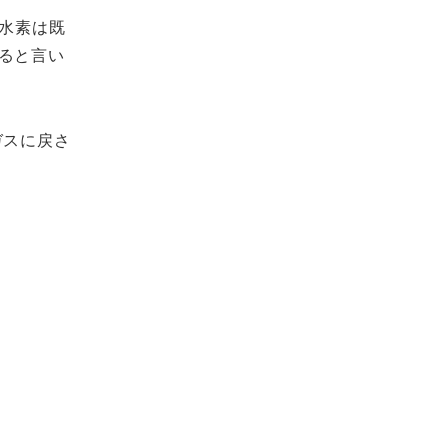
た水素は
既
ると言い
ガスに戻さ