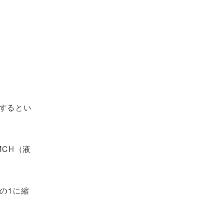
するとい
CH（液
の1に縮