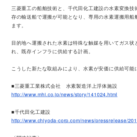
三菱重工の船舶技術と、千代田化工建設の水素変換技術
存の輸送船で運搬が可能となり、専用の水素運搬用船
ます。
目的地へ運搬された水素は特殊な触媒を用いてガス状
れ、既存インフラに供給する計画。
こうした新たな取組みにより、水素が安価に供給可能
■三菱重工業株式会社 水素製造洋上浮体施設
http://www.mhi.co.jp/news/story/141024.html
■千代田化工建設
http://www.chiyoda-corp.com/news/pressrelease/20