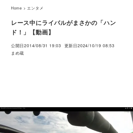
Home
>
エンタメ
レース中にライバルがまさかの「ハン
ド！」【動画】
公開日
2014/08/31 19:03
更新日
2024/10/19 08:53
著
まめ蔵
者