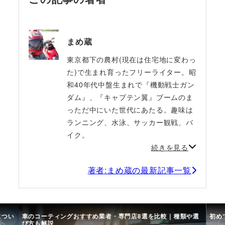
まめ蔵
東京都下の農村(現在は住宅地に変わっ
た)で生まれ育ったフリーライター。昭
和40年代中盤生まれで『機動戦士ガン
ダム』、『キャプテン翼』ブームのま
っただ中にいた世代にあたる。趣味は
ランニング、水泳、サッカー観戦、バ
イク。
続きを見る
著者:まめ蔵の最新記事一覧
につい
車のコーティングおすすめ業者・専門店8選を比較｜種類や選
初め
び方も解説