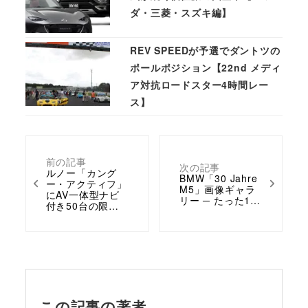
ダ・三菱・スズキ編】
REV SPEEDが予選でダントツの
ポールポジション【22nd メディ
ア対抗ロードスター4時間レー
ス】
前の記事
次の記事
ルノー「カング
BMW「30 Jahre
ー・アクティフ」
M5」画像ギャラ
にAV一体型ナビ
リー ─ たった1…
付き50台の限…
この記事の著者