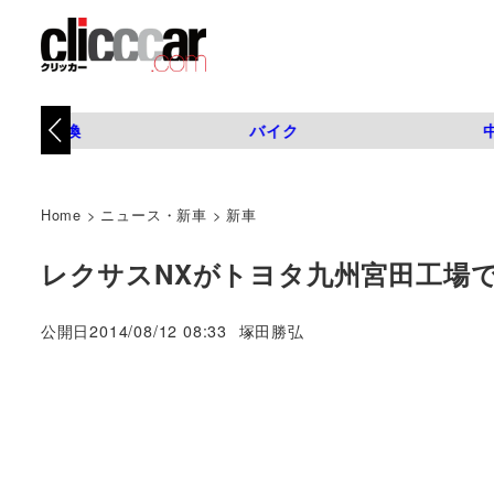
タイヤ交換
バイク
Home
>
ニュース・新車
>
新車
レクサスNXがトヨタ九州宮田工場でラ
著
公開日
2014/08/12 08:33
塚田勝弘
者