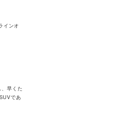
ラインオ
し、早くた
SUVであ