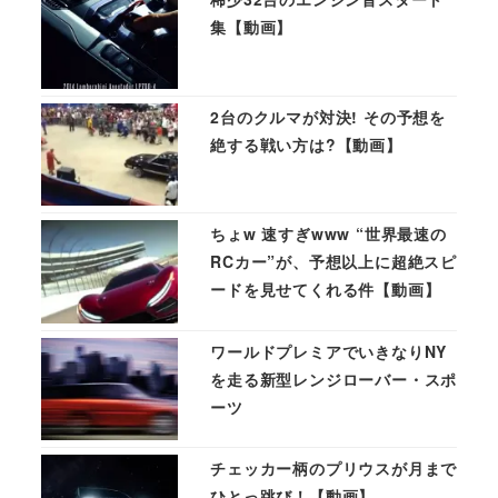
集【動画】
2台のクルマが対決! その予想を
絶する戦い方は?【動画】
ちょw 速すぎwww “世界最速の
RCカー”が、予想以上に超絶スピ
ードを見せてくれる件【動画】
ワールドプレミアでいきなりNY
を走る新型レンジローバー・スポ
ーツ
チェッカー柄のプリウスが月まで
ひとっ跳び！【動画】