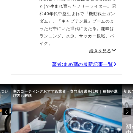
た)で生まれ育ったフリーライター。昭
和40年代中盤生まれで『機動戦士ガン
ダム』、『キャプテン翼』ブームのま
っただ中にいた世代にあたる。趣味は
ランニング、水泳、サッカー観戦、バ
イク。
続きを見る
著者:まめ蔵の最新記事一覧
つい
車のコーティングおすすめ業者・専門店8選を比較｜種類や選
初めて
び方も解説