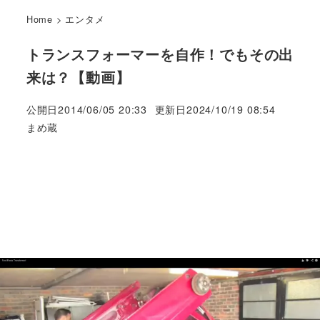
Home
>
エンタメ
トランスフォーマーを自作！でもその出
来は？【動画】
公開日
2014/06/05 20:33
更新日
2024/10/19 08:54
著
まめ蔵
者