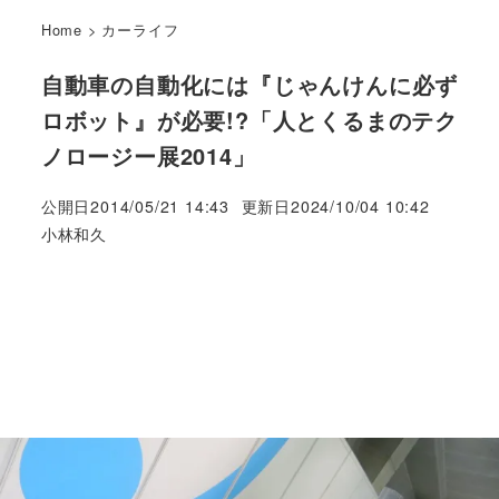
Home
>
カーライフ
自動車の自動化には『じゃんけんに必ず
ロボット』が必要!?「人とくるまのテク
ノロージー展2014」
公開日
2014/05/21 14:43
更新日
2024/10/04 10:42
著
小林和久
者