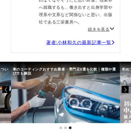
へ就職するも、働き出すと出身学部や
理系や文系など関係ないと思い、出版
社である三栄書房へ。
続きを見る
著者:小林和久の最新記事一覧
につい
車のコーティングおすすめ業者・専門店8選を比較｜種類や選
初め
び方も解説