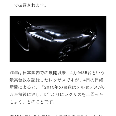
ーで披露されます。
昨年は日本国内での展開以来、4万9435台という
最高台数を記録したレクサスですが、4日の日経
新聞によると、「2013年の台数はメルセデスが6
万台前後に達し、5年ぶりにレクサスを上回った
もよう」とのことです。