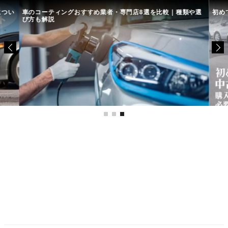
につい
車のコーティングおすすめ業者・専門店8選を比較｜種類や選
初め
び方も解説