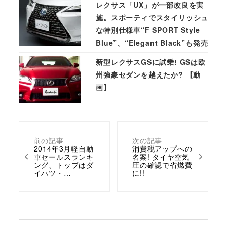
レクサス「UX」が一部改良を実
施。スポーティでスタイリッシュ
な特別仕様車“F SPORT Style
Blue”、“Elegant Black”も発売
新型レクサスGSに試乗! GSは欧
州強豪セダンを越えたか? 【動
画】
前の記事
次の記事
2014年3月軽自動
消費税アップへの
車セールスランキ
名案! タイヤ空気
ング、トップはダ
圧の確認で省燃費
イハツ・…
に!!