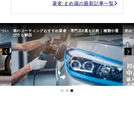
著者:まめ蔵の最新記事一覧
につい
車のコーティングおすすめ業者・専門店8選を比較｜種類や選
初め
び方も解説