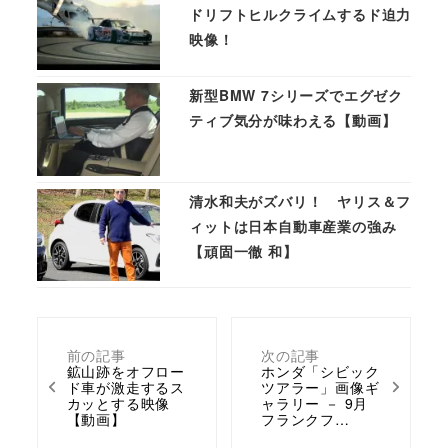
ドリフトヒルクライムするド迫力
映像！
新型BMW 7シリーズでエグゼク
ティブ気分が味わえる【動画】
清水和夫がズバリ！ ヤリス＆フ
ィットは日本自動車産業の強み
【頑固一徹 和】
前の記事
次の記事
鉱山跡をオフロー
ホンダ「シビック
ド車が激走するス
ツアラー」画像ギ
カッとする映像
ャラリー － 9月
【動画】
フランクフ…