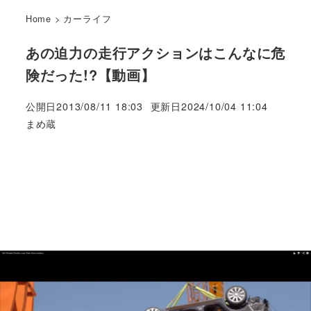
Home
>
カーライフ
あの迫力の走行アクションはこんなに危
険だった!?【動画】
公開日
2013/08/11 18:03
更新日
2024/10/04 11:04
著
まめ蔵
者