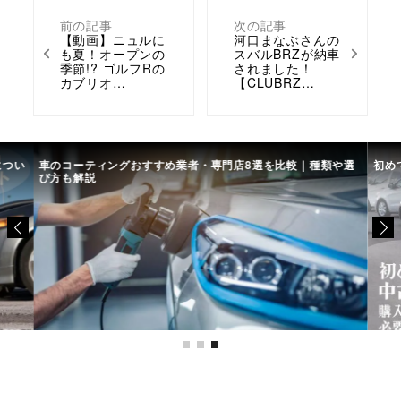
前の記事
次の記事
【動画】ニュルに
河口まなぶさんの
も夏！オープンの
スバルBRZが納車
季節!? ゴルフRの
されました！
カブリオ…
【CLUBRZ…
につい
車のコーティングおすすめ業者・専門店8選を比較｜種類や選
初め
び方も解説