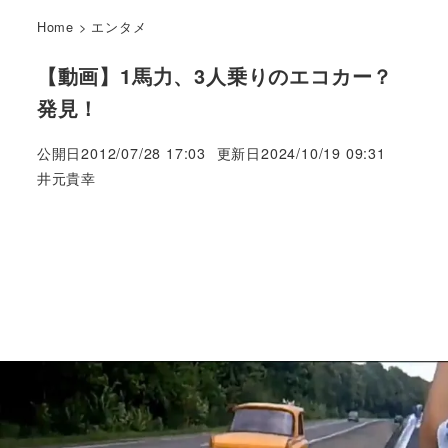
Home
>
エンタメ
【動画】1馬力、3人乗りのエコカー？
発見！
公開日
2012/07/28 17:03
更新日
2024/10/19 09:31
著
井元貴幸
者