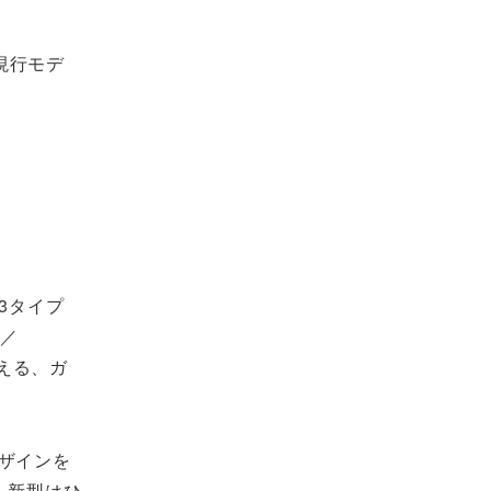
現行モデ
3タイプ
T／
える、ガ
ザインを
、新型はひ