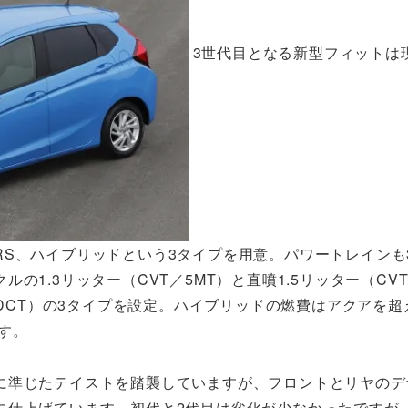
3世代目となる新型フィットは
S、ハイブリッドという3タイプを用意。パワートレインも
1.3リッター（CVT／5MT）と直噴1.5リッター（CV
速DCT）の3タイプを設定。ハイブリッドの燃費はアクアを超
ます。
に準じたテイストを踏襲していますが、フロントとリヤのデ
に仕上げています。初代と2代目は変化が少なかったですが