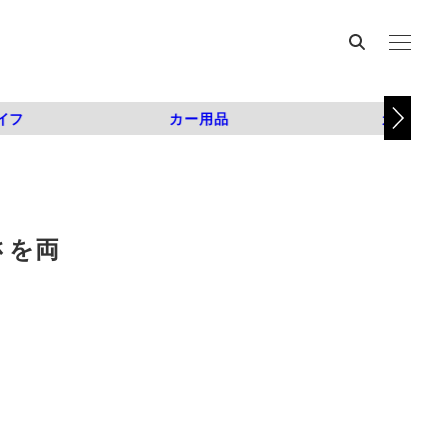
イフ
カー用品
カスタム
さを両