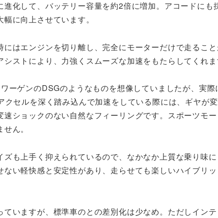
に進化して、バッテリー容量を約2倍に増加。アコードにも
大幅に向上させています。
時にはエンジンを切り離し、完全にモーターだけで走ること
アシストにより、力強くスムーズな加速をもたらしてくれま
ワーゲンのDSGのようなものを想像していましたが、実際
。アクセルを深く踏み込んで加速をしている際には、ギヤが
変速ショックのない自然なフィーリングです。スポーツモー
ません。
イズも上手く抑えられているので、なかなか上質な乗り味に
せない軽快感と安定性があり、走らせても楽しいハイブリッ
っていますが、標準車のとの差別化は少なめ。ただしインテ