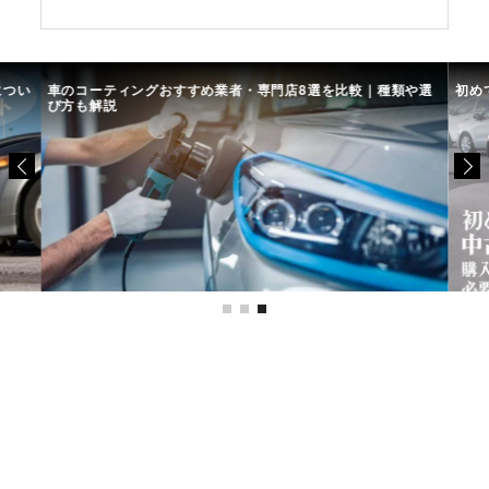
につい
車のコーティングおすすめ業者・専門店8選を比較｜種類や選
初め
び方も解説