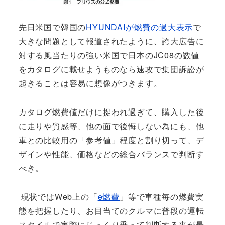
先日米国で韓国の
HYUNDAIが燃費の過大表示
で
大きな問題として報道されたように、誇大広告に
対する風当たりの強い米国で日本のJC08の数値
をカタログに載せようものなら速攻で集団訴訟が
起きることは容易に想像がつきます。
カタログ燃費値だけに捉われ過ぎて、購入した後
に走りや質感等、他の面で後悔しない為にも、他
車との比較用の「参考値」程度と割り切って、デ
ザインや性能、価格などの総合バランスで判断す
べき。
現状ではWeb上の「
e燃費
」等で車種毎の燃費実
態を把握したり、お目当てのクルマに普段の運転
スタイルで実際にじっくり乗って判断する事が最