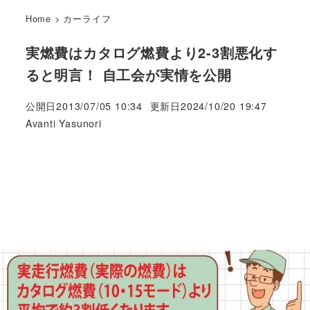
Home
>
カーライフ
実燃費はカタログ燃費より2-3割悪化す
ると明言！ 自工会が実情を公開
公開日
2013/07/05 10:34
更新日
2024/10/20 19:47
著
Avanti Yasunori
者