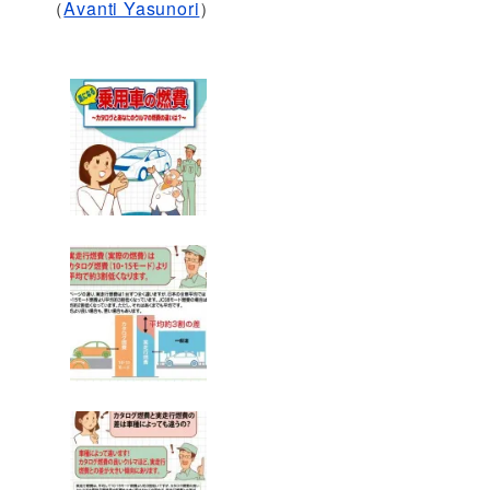
（
Avanti Yasunori
）