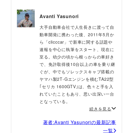
Avanti Yasunori
大手自動車会社で人生長きに渡って自
動車開発に携わった後、2011年5月か
ら「clicccar」で新車に関する話題や
速報を中心に執筆をスタート、現在に
至る。幼少の頃から根っからの車好き
で、免許取得後10台以上の車を乗り継
ぐが、中でもソレックスキャブ搭載の
ヤマハ製2T‐Gエンジンを積むTA22型
｢セリカ 1600GTV｣は、色々と手を入
れていたこともあり、思い出深い一台
となっている。
続きを見る
著者:Avanti Yasunoriの最新記事
一覧