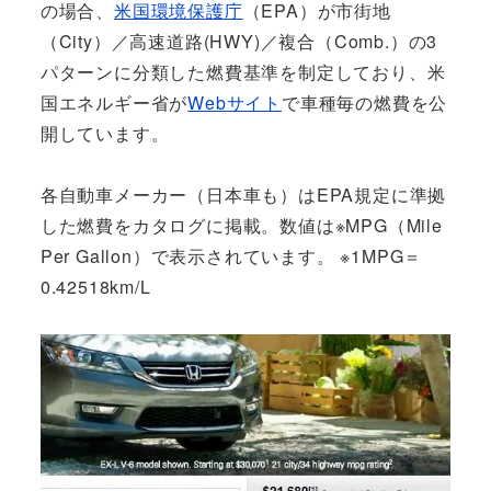
の場合、
米国環境保護庁
（EPA）が市街地
（City）／高速道路(HWY)／複合（Comb.）の3
パターンに分類した燃費基準を制定しており、米
国エネルギー省が
Webサイト
で車種毎の燃費を公
開しています。
各自動車メーカー（日本車も）はEPA規定に準拠
した燃費をカタログに掲載。数値は※MPG（Mile
Per Gallon）で表示されています。 ※1MPG＝
0.42518km/L