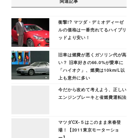
関連記事
衝撃!? マツダ・デミオディーゼ
ルの価格は一番売れてるハイブリ
ッドより安い！
旧車は燃費が悪くガソリン代が高
い？ 旧車好きの66.0%が愛車に
「ハイオク」、燃費は10km/L以
上も意外に多い
今だから改めて考えよう、正しい
エンジンブレーキと省燃費運転法
マツダCX-５はこのまま来春登
場！【2011東京モーターショ
ー】