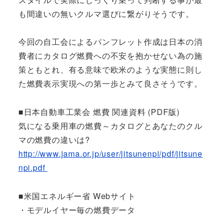
も間違いの無いクルマ選びに繋がりそうです。
今回の自工会によるパンフレット作成は日本の消
費者にカタログ燃費への不安を抱かせない為の施
策ともとれ、有る意味で欧米のような実態に則し
た燃費表示実現への第一歩とみて良さそうです。
■日本自動車工業会 燃費 関連資料 (PDF版)
気になる乗用車の燃費～カタログとあなたのクル
マの燃費の違いは?
http://www.jama.or.jp/user/jitsunenpi/pdf/jitsune
npi.pdf
■米国エネルギー省 Webサイト
・モデルイヤー毎の燃費データ