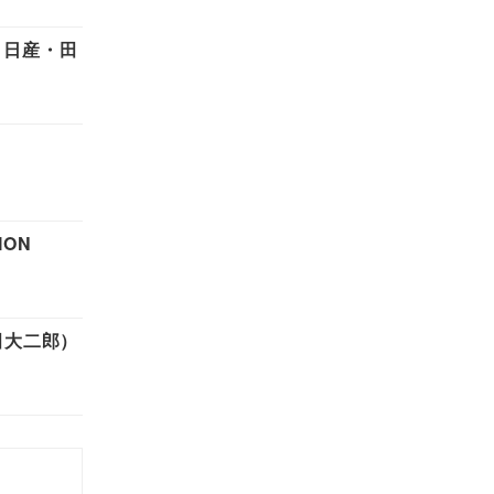
と日産・田
ION
田大二郎）