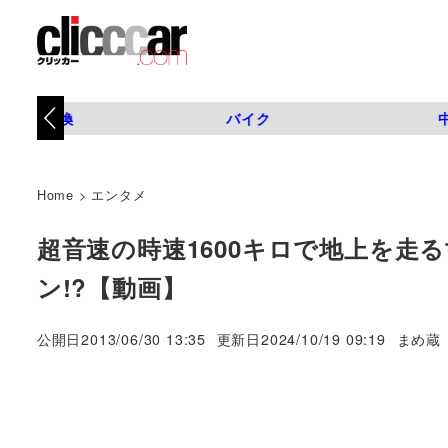
タイヤ交換
バイク
Home
>
エンタメ
超音速の時速1600キロで地上を走
ン!?【動画】
著
公開日
2013/06/30 13:35
更新日
2024/10/19 09:19
まめ蔵
者