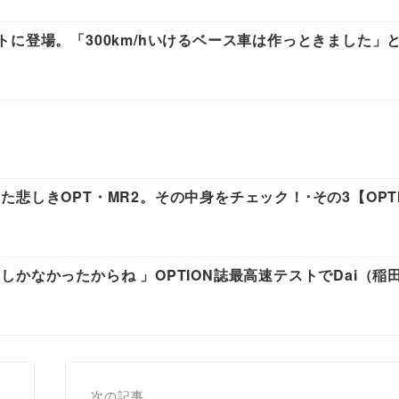
に登場。「300km/hいけるベース車は作っときました」
?
悲しきOPT・MR2。その中身をチェック！･その3【OPT
かなかったからね 」OPTION誌最高速テストでDai（稲
次の記事