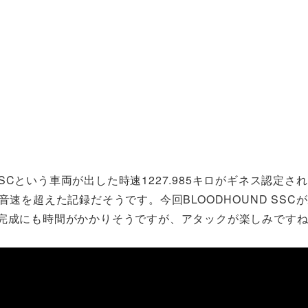
Cという車両が出した時速1227.985キロがギネス認定さ
速を超えた記録だそうです。今回BLOODHOUND SSC
だ完成にも時間がかかりそうですが、アタックが楽しみです