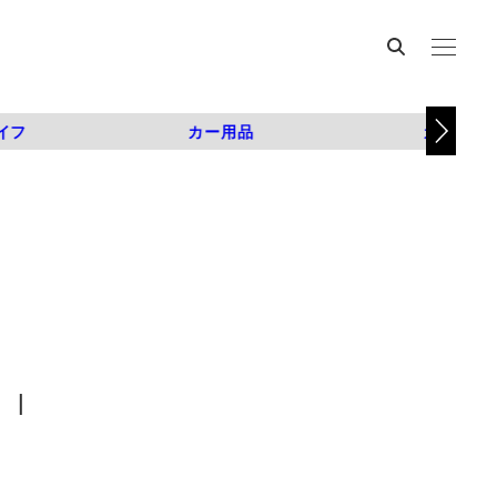
イフ
カー用品
カスタム
 |