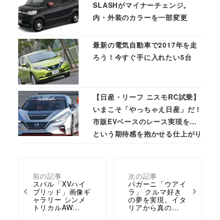
SLASHがマイナーチェンジ。
内・外装のカラーを一部変更
最新の電気自動車で2017年を走
ろう！今すぐ手に入れたい5台
【日産・リーフ ニスモRC試乗】
いまこそ「やっちゃえ日産」だ！
市販EVベースのレース実現を…
という期待感を抱かせる仕上がり
前の記事
次の記事
スバル「XVハイ
パガーニ「ウアイ
ブリッド」画像ギ
ラ」 クルマ好き
ャラリー シンメ
の夢を実現。イタ
トリカルAW…
リアから真の…