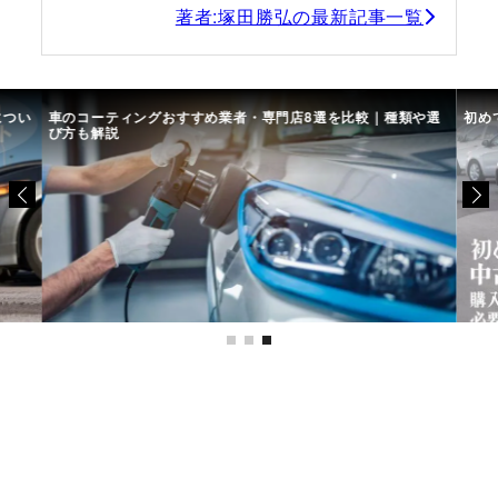
著者:塚田勝弘の最新記事一覧
類や選
初めての中古車選び、購入時の流れや必要な書類などについて
中古
て