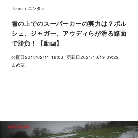
Home
>
エンタメ
雪の上でのスーパーカーの実力は？ポル
シェ、ジャガー、アウディらが滑る路面
で勝負！【動画】
公開日
2013/02/11 18:03
更新日
2024/10/19 09:22
著
まめ蔵
者