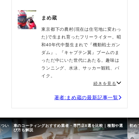
まめ蔵
東京都下の農村(現在は住宅地に変わっ
た)で生まれ育ったフリーライター。昭
和40年代中盤生まれで『機動戦士ガン
ダム』、『キャプテン翼』ブームのま
っただ中にいた世代にあたる。趣味は
ランニング、水泳、サッカー観戦、バ
イク。
続きを見る
著者:まめ蔵の最新記事一覧
につい
車のコーティングおすすめ業者・専門店8選を比較｜種類や選
初め
び方も解説