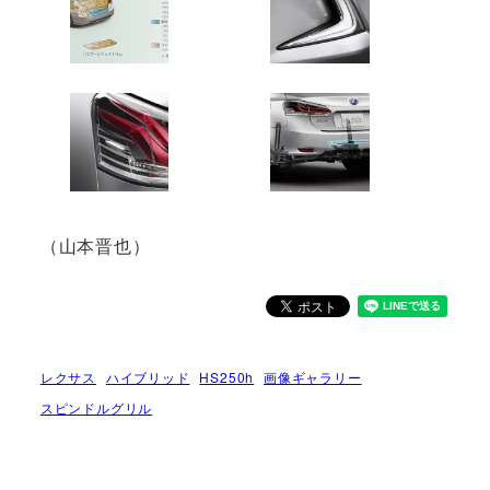
（山本晋也）
レクサス
ハイブリッド
HS250h
画像ギャラリー
スピンドルグリル