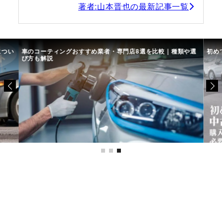
著者:山本晋也の最新記事一覧
につい
車のコーティングおすすめ業者・専門店8選を比較｜種類や選
初め
び方も解説