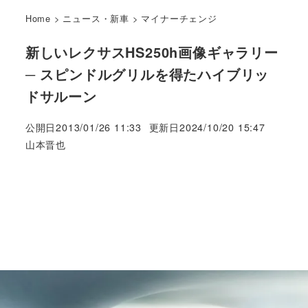
Home
>
ニュース・新車
>
マイナーチェンジ
新しいレクサスHS250h画像ギャラリー
─ スピンドルグリルを得たハイブリッ
ドサルーン
公開日
2013/01/26 11:33
更新日
2024/10/20 15:47
著
山本晋也
者