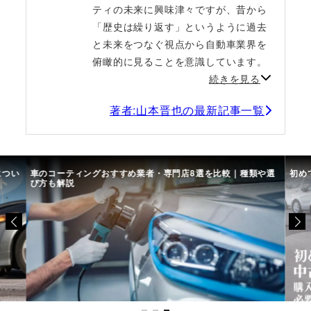
ティの未来に興味津々ですが、昔から
「歴史は繰り返す」というように過去
と未来をつなぐ視点から自動車業界を
俯瞰的に見ることを意識しています。
続きを見る
著者:山本晋也の最新記事一覧
につい
車のコーティングおすすめ業者・専門店8選を比較｜種類や選
初め
び方も解説