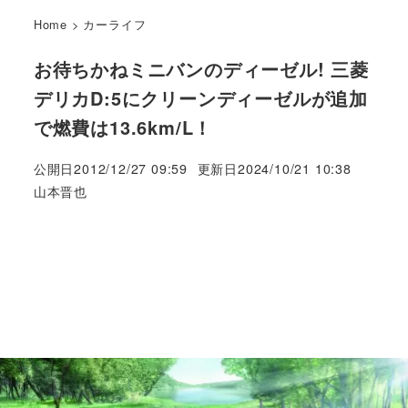
Home
>
カーライフ
お待ちかねミニバンのディーゼル! 三菱
デリカD:5にクリーンディーゼルが追加
で燃費は13.6km/L！
公開日
2012/12/27 09:59
更新日
2024/10/21 10:38
著
山本晋也
者