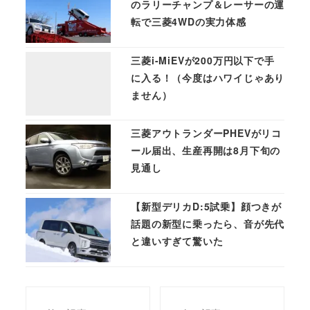
のラリーチャンプ＆レーサーの運
転で三菱4WDの実力体感
三菱i-MiEVが200万円以下で手
に入る！（今度はハワイじゃあり
ません）
三菱アウトランダーPHEVがリコ
ール届出、生産再開は8月下旬の
見通し
【新型デリカD:5試乗】顔つきが
話題の新型に乗ったら、音が先代
と違いすぎて驚いた