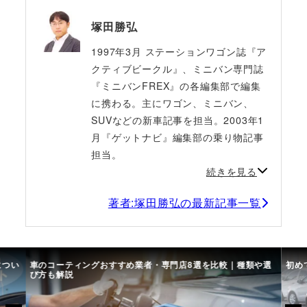
塚田勝弘
1997年3月 ステーションワゴン誌『ア
クティブビークル』、ミニバン専門誌
『ミニバンFREX』の各編集部で編集
に携わる。主にワゴン、ミニバン、
SUVなどの新車記事を担当。2003年1
月『ゲットナビ』編集部の乗り物記事
担当。
続きを見る
著者:塚田勝弘の最新記事一覧
につい
車のコーティングおすすめ業者・専門店8選を比較｜種類や選
初め
び方も解説