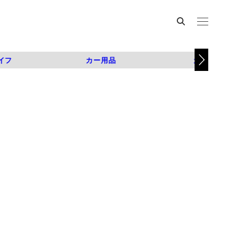
イフ
カー用品
カスタム