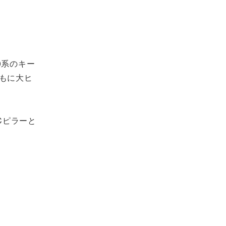
0系のキー
もに大ヒ
Cピラーと