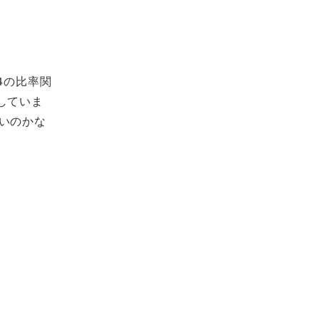
4の比率関
していま
いのかな