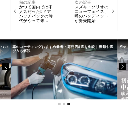
前の記事
次の記事
かつて国内では不
スズキ・ソリオの
人気だった5ドア
ニューフェイス、
ハッチバックの時
噂のバンディット
代がやって来…
が発売開始
につい
車のコーティングおすすめ業者・専門店8選を比較｜種類や選
初め
び方も解説