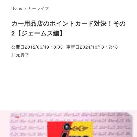
Home
>
カーライフ
カー用品店のポイントカード対決！その
2【ジェームス編】
公開日
2012/06/19 18:03
更新日
2024/10/13 17:48
著
井元貴幸
者