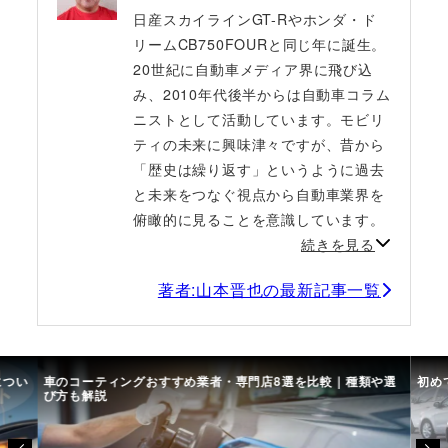
日産スカイラインGT-Rやホンダ・ド
リームCB750FOURと同じ年に誕生。
20世紀に自動車メディア界に飛び込
み、2010年代後半からは自動車コラム
ニストとして活動しています。モビリ
ティの未来に興味津々ですが、昔から
「歴史は繰り返す」というように過去
と未来をつなぐ視点から自動車業界を
俯瞰的に見ることを意識しています。
続きを見る
著者:山本晋也の最新記事一覧
につい
車のコーティングおすすめ業者・専門店8選を比較｜種類や選
初め
び方も解説