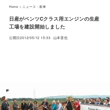
Home
>
ニュース・新車
日産がベンツCクラス用エンジンの生産
工場を建設開始しました
著
公開日
2012/05/12 15:33
山本晋也
者