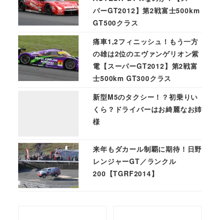
パーGT2012】第2戦富士500km
GT500クラス
痛車1,2フィニッシュ！もう一方
の雄は2位のエヴァンゲリオン紫
電【スーパーGT2012】第2戦富
士500km GT300クラス
新型M5のタクシー！？初乗りい
くら？ドライバーはお綺麗なお姉
様
来年もダカール制覇に期待！日野
レンジャーGT／ランクル
200【TGRF2014】