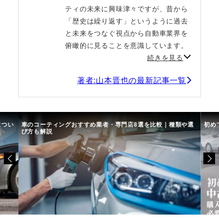
ティの未来に興味津々ですが、昔から
「歴史は繰り返す」というように過去
と未来をつなぐ視点から自動車業界を
俯瞰的に見ることを意識しています。
続きを見る
著者:山本晋也の最新記事一覧
につい
車のコーティングおすすめ業者・専門店8選を比較｜種類や選
初め
び方も解説