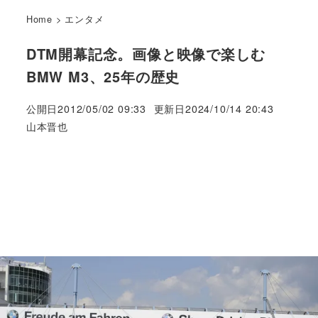
Home
>
エンタメ
DTM開幕記念。画像と映像で楽しむ
BMW M3、25年の歴史
公開日
2012/05/02 09:33
更新日
2024/10/14 20:43
著
山本晋也
者