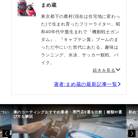
まめ蔵
東京都下の農村(現在は住宅地に変わっ
た)で生まれ育ったフリーライター。昭
和40年代中盤生まれで『機動戦士ガン
ダム』、『キャプテン翼』ブームのま
っただ中にいた世代にあたる。趣味は
ランニング、水泳、サッカー観戦、バ
イク。
続きを見る
著者:まめ蔵の最新記事一覧
につい
車のコーティングおすすめ業者・専門店8選を比較｜種類や選
初め
び方も解説