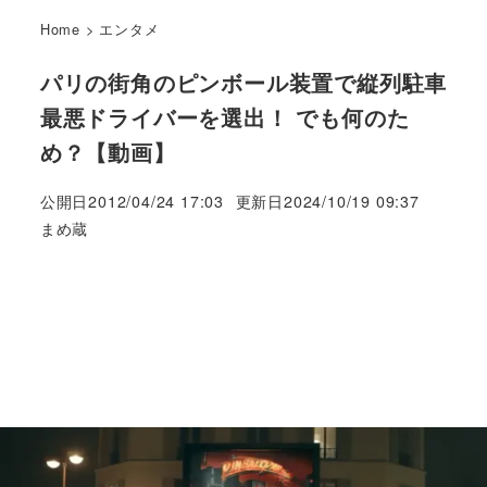
Home
>
エンタメ
パリの街角のピンボール装置で縦列駐車
最悪ドライバーを選出！ でも何のた
め？【動画】
公開日
2012/04/24 17:03
更新日
2024/10/19 09:37
著
まめ蔵
者