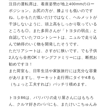
注目の運転席は、着座姿勢が地上400mmのロー
ポジション。お尻の方が、膝よりも低いのです
ね。しかもただ低いだけではなく、ヘルメットが
干渉しないように、頭上高をしっかり取っている
ところも◎。また多田さんが「トヨタの弱点」と
自認していたフロントシートは、ニュルで走り込
んで納得のいく物を開発したそうです。
ただリアシートは、さすがに狭いです。でも子供
2人なら全然OK！ヤングファミリーには、断然お
勧めですヨ！
また荷室も、日常生活や家族旅行には充分な容量
がありますし、サーキット走行用にタイヤ4本も
（ちょっと工夫すれば）バッチリ積めます。
トヨタ86は、バリバリの走り屋さんにはもちろ
ん、クルマ好きのパパにも、またけいこちゅんみ