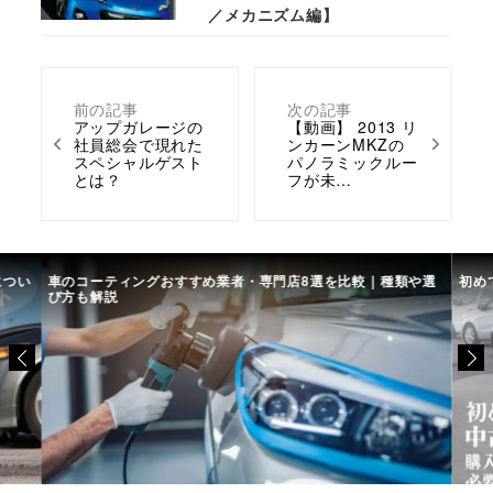
／メカニズム編】
前の記事
次の記事
アップガレージの
【動画】 2013 リ
社員総会で現れた
ンカーンMKZの
スペシャルゲスト
パノラミックルー
とは？
フが未…
につい
車のコーティングおすすめ業者・専門店8選を比較｜種類や選
初め
び方も解説