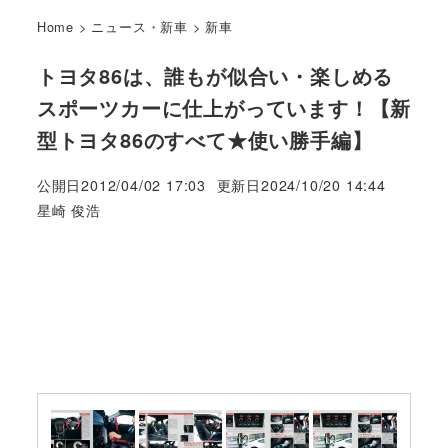
Home
>
ニュース・新車
>
新車
トヨタ86は、誰もが似合い・楽しめる
スポーツカーに仕上がっています！【新
型トヨタ86のすべて★使い勝手編】
公開日
2012/04/02 17:03
更新日
2024/10/20 14:44
著
星崎 俊浩
者