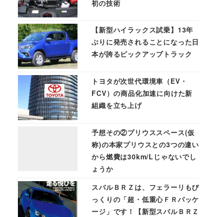
初の技術
【新型ハイラックス試乗】13年
ぶりに発売されることになった日
本が誇るピックアップトラック
トヨタが次世代環境車（EV・
FCV）の商品化加速に向けた新
組織を立ち上げ
予想その②プリウススペース(仮
称)の本家プリウスとの3つの違い
から燃費は30km/Lじゃないでし
ょうか
スバルＢＲＺは、フェラーリもび
っくりの「超・低重心ＦＲパッケ
ージ」です！【新型スバルＢＲＺ