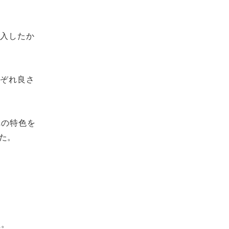
参入したか
れぞれ良さ
れの特色を
た。
た。