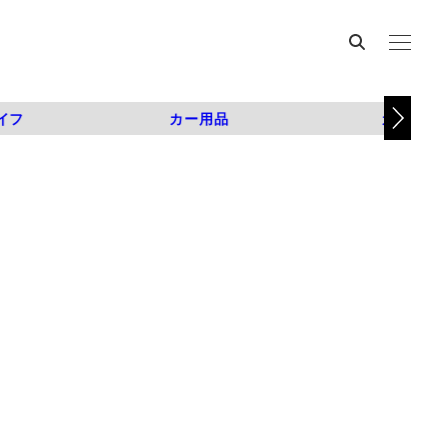
イフ
カー用品
カスタム