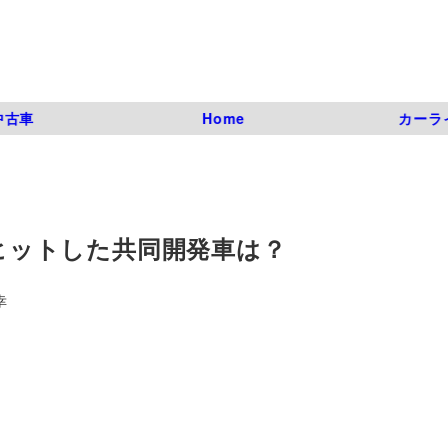
中古車
Home
カーラ
でヒットした共同開発車は？
幸