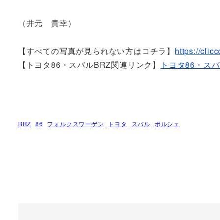
（井元 貴幸）
【すべての写真が見られない方はコチラ】
https://cli
【トヨタ86・スバルBRZ関連リンク】
トヨタ86・スバ
BRZ
86
フォルクスワーゲン
トヨタ
スバル
ポルシェ