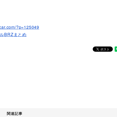
cccar.com/?p=125049
ルBRZまとめ
関連記事