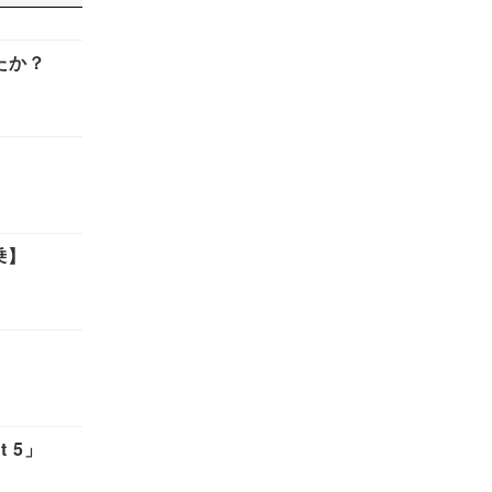
たか？
乗】
 5」