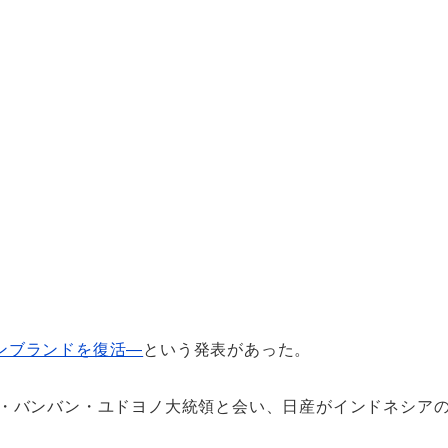
ンブランドを復活―
という発表があった。
ロ・バンバン・ユドヨノ大統領と会い、日産がインドネシア