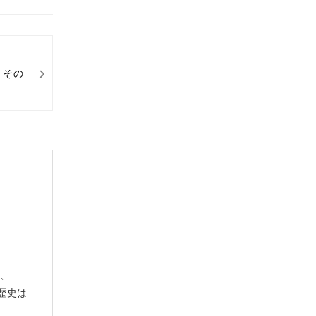
 その
み、
歴史は