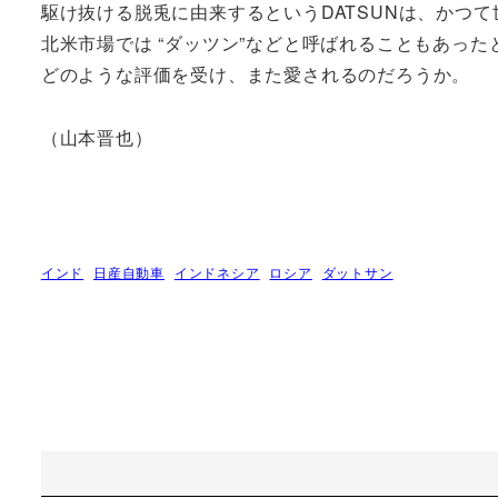
駆け抜ける脱兎に由来するというDATSUNは、かつ
北米市場では “ダッツン”などと呼ばれることもあっ
どのような評価を受け、また愛されるのだろうか。
（山本晋也）
インド
日産自動車
インドネシア
ロシア
ダットサン