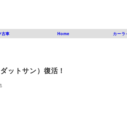
中古車
Home
カーラ
N（ダットサン）復活！
也