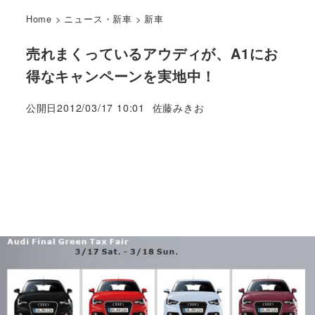
Home
>
ニュース・新車
>
新車
売れまくっているアウディが、A1にお
得なキャンペーンを実地中！
著
公開日
2012/03/17 10:01
佐藤みきお
者