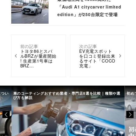
「Audi A1 citycarver limited
edition」が250台限定で登場
前の記事
次の記事
トヨタ86とスバ
EV充電スポット
ルBRZが量産開始
を口コミ登録出来
! 生産第1号車は
るサイト「COCO
BRZ…
充電」
につい
車のコーティングおすすめ業者・専門店8選を比較｜種類や選
初め
び方も解説