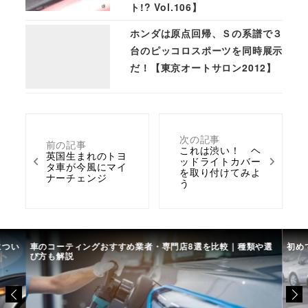
ト!? Vol.106】
ホンダは原点回帰、Ｓの系譜で３
台のピッコロスポーツを同時展示
だ！【東京オートサロン2012】
次の記事
前の記事
これは渋い！ ヘ
英国生まれのトヨ
ッドライトカバー
タ車が今風にマイ
を取り付けてみよ
ナーチェンジ
う
につい
車のコーティングおすすめ業者・専門店8選を比較｜種類や選
初め
び方も解説