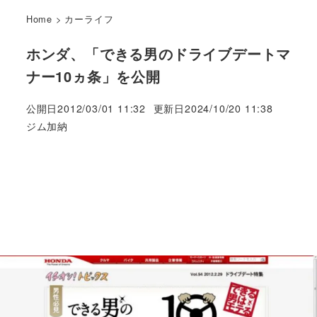
Home
>
カーライフ
ホンダ、「できる男のドライブデートマ
ナー10ヵ条」を公開
公開日
2012/03/01 11:32
更新日
2024/10/20 11:38
著
ジム加納
者