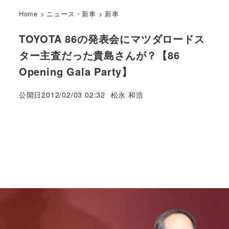
Home
>
ニュース・新車
>
新車
TOYOTA 86の発表会にマツダロードス
ター主査だった貴島さんが？【86
Opening Gala Party】
著
公開日
2012/02/03 02:32
松永 和浩
者