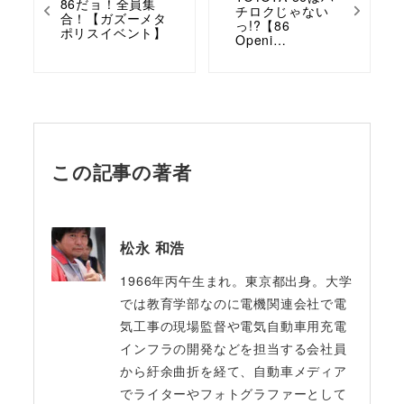
86だョ！全員集
チロクじゃない
合！【ガズーメタ
っ!?【86
ポリスイベント】
Openi…
この記事の著者
松永 和浩
1966年丙午生まれ。東京都出身。大学
では教育学部なのに電機関連会社で電
気工事の現場監督や電気自動車用充電
インフラの開発などを担当する会社員
から紆余曲折を経て、自動車メディア
でライターやフォトグラファーとして