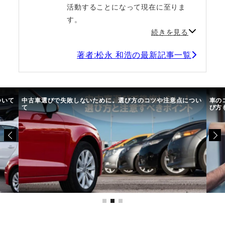
活動することになって現在に至りま
す。
続きを見る
著者:松永 和浩の最新記事一覧
ついて
中古車選びで失敗しないために。選び方のコツや注意点につい
車の
て
び方