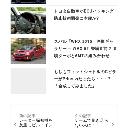
トヨタ自動車がECUハッキング
防止技術開発に本腰か?
スバル「WRX 2015」画像ギャ
ラリー ─ WRX STI登場直前？ 直
噴ターボと6MTの組み合わせ
もしもフィットシャトルのCピラ
ーがPrius αだったら・・・?
「合成してみました」
前の記事
次の記事
レーダー探知機を
ゲームで飽き足ら
灰皿にビルトイン
ない人は・・・