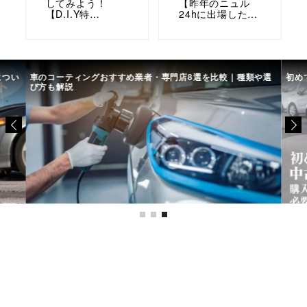
してみよう！
【昨年のニュル
【D.I.Y特…
24hに出場した…
につい
車のコーティングおすすめ業者・専門店8選を比較｜種類や選
初め
び方も解説