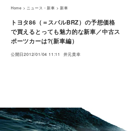
Home
>
ニュース・新車
>
新車
トヨタ86（＝スバルBRZ）の予想価格
で買えるとっても魅力的な新車／中古ス
ポーツカーは?(新車編）
著
公開日
2012/01/04 11:11
井元貴幸
者