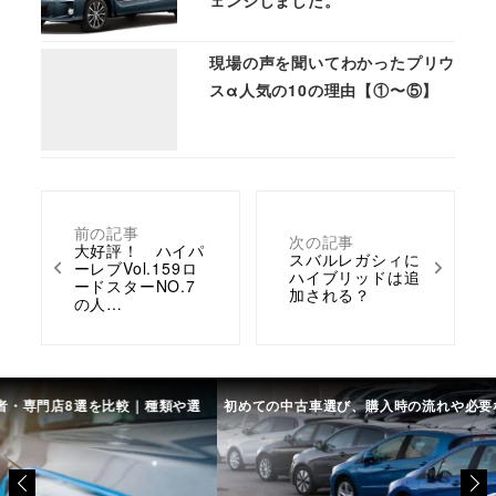
ェンジしました。
現場の声を聞いてわかったプリウ
スα人気の10の理由【①〜⑤】
前の記事
次の記事
大好評！ ハイパ
スバルレガシィに
ーレブVol.159ロ
ハイブリッドは追
ードスターNO.7
加される？
の人…
や選
初めての中古車選び、購入時の流れや必要な書類などについて
中古
て