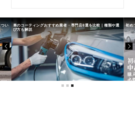
につい
車のコーティングおすすめ業者・専門店8選を比較｜種類や選
初め
び方も解説