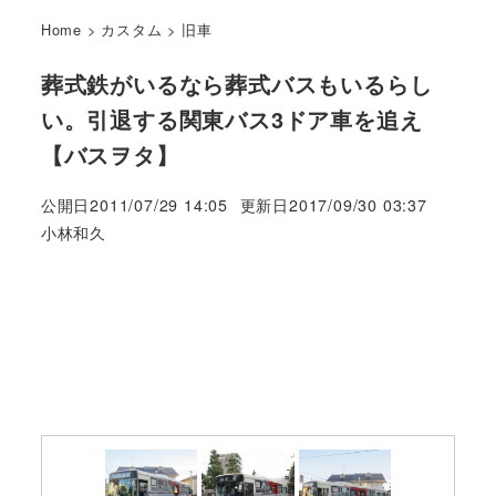
Home
>
カスタム
>
旧車
葬式鉄がいるなら葬式バスもいるらし
い。引退する関東バス3ドア車を追え
【バスヲタ】
公開日
2011/07/29 14:05
更新日
2017/09/30 03:37
著
小林和久
者