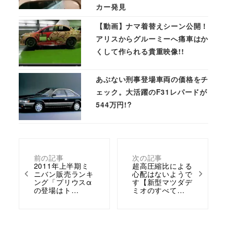
カー発見
【動画】ナマ着替えシーン公開！
アリスからグルーミーへ痛車はか
くして作られる貴重映像!!
あぶない刑事登場車両の価格をチ
ェック。大活躍のF31レパードが
544万円!?
前の記事
次の記事
2011年上半期ミ
超高圧縮比による
ニバン販売ランキ
心配はないようで
ング「プリウスα
す【新型マツダデ
の登場はト…
ミオのすべて…