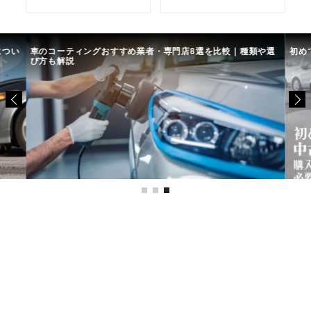
につい
車のコーティングおすすめ業者・専門店8選を比較｜種類や選
初め
び方も解説