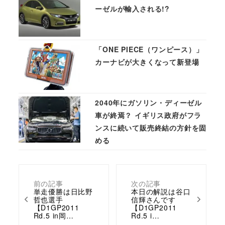
ーゼルが輸入される!?
「ONE PIECE（ワンピース）」
カーナビが大きくなって新登場
2040年にガソリン・ディーゼル
車が終焉？ イギリス政府がフラ
ンスに続いて販売終結の方針を固
める
前の記事
次の記事
単走優勝は日比野
本日の解説は谷口
哲也選手
信輝さんです
【D1GP2011
【D1GP2011
Rd.5 in岡…
Rd.5 i…